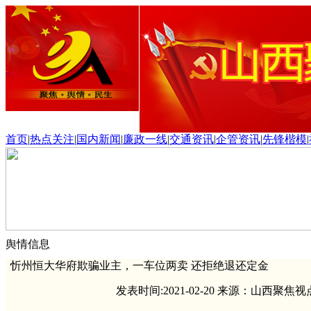
首页
|
热点关注
|
国内新闻
|
廉政一线
|
交通资讯
|
企管资讯
|
先锋楷模
|
舆情信息
忻州恒大华府欺骗业主，一车位两卖 还拒绝退还定金
发表时间:2021-02-20 来源：山西聚焦