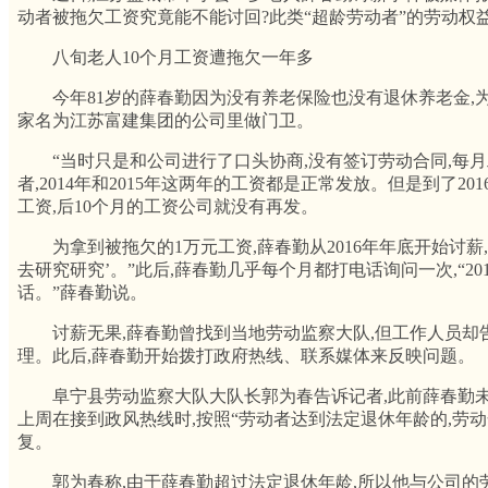
动者被拖欠工资究竟能不能讨回?此类“超龄劳动者”的劳动权
八旬老人10个月工资遭拖欠一年多
今年81岁的薛春勤因为没有养老保险也没有退休养老金,为补
家名为江苏富建集团的公司里做门卫。
“当时只是和公司进行了口头协商,没有签订劳动合同,每月工
者,2014年和2015年这两年的工资都是正常发放。但是到了2
工资,后10个月的工资公司就没有再发。
为拿到被拖欠的1万元工资,薛春勤从2016年年底开始讨薪,
去研究研究’。”此后,薛春勤几乎每个月都打电话询问一次,“20
话。”薛春勤说。
讨薪无果,薛春勤曾找到当地劳动监察大队,但工作人员却
理。此后,薛春勤开始拨打政府热线、联系媒体来反映问题。
阜宁县劳动监察大队大队长郭为春告诉记者,此前薛春勤未
上周在接到政风热线时,按照“劳动者达到法定退休年龄的,劳
复。
郭为春称,由于薛春勤超过法定退休年龄,所以他与公司的劳