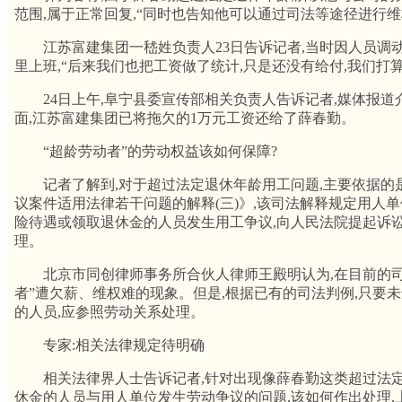
范围,属于正常回复,“同时也告知他可以通过司法等途径进行维
江苏富建集团一嵇姓负责人23日告诉记者,当时因人员调动
里上班,“后来我们也把工资做了统计,只是还没有给付,我们打
24日上午,阜宁县委宣传部相关负责人告诉记者,媒体报道
面,江苏富建集团已将拖欠的1万元工资还给了薛春勤。
“超龄劳动者”的劳动权益该如何保障?
记者了解到,对于超过法定退休年龄用工问题,主要依据的
议案件适用法律若干问题的解释(三)》,该司法解释规定用人
险待遇或领取退休金的人员发生用工争议,向人民法院提起诉讼
理。
北京市同创律师事务所合伙人律师王殿明认为,在目前的司法
者”遭欠薪、维权难的现象。但是,根据已有的司法判例,只要
的人员,应参照劳动关系处理。
专家:相关法律规定待明确
相关法律界人士告诉记者,针对出现像薛春勤这类超过法定
休金的人员与用人单位发生劳动争议的问题,该如何作出处理