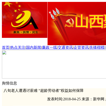
首页
|
热点关注
|
国内新闻
|
廉政一线
|
交通资讯
|
企管资讯
|
先锋楷模
|
舆情信息
八旬老人遭遇讨薪难 “超龄劳动者”权益如何保障
发表时间:2018-04-25 来源：新华网