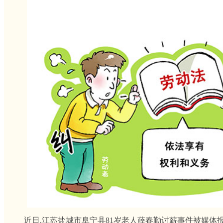
近日,江苏盐城市阜宁县81岁老人薛春勤讨薪事件被媒体